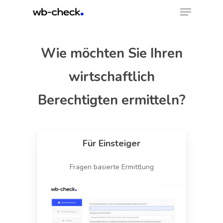
Menu
Skip
to
Close
main
Menu
content
Wie möchten Sie Ihren
wirtschaftlich
Berechtigten ermitteln?
Für
Einsteiger
Fragen basierte Ermittlung