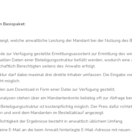
 Basispaket:
eigt, welche anwaltliche Leistung der Mandant bei der Nutzung des B
e zur Verfügung gestellte Ermittlungsassistent zur Ermittlung des wir
duellen Daten einer Beteiligungsstruktur befüllt werden, wodurch ein
chaftlich Berechtigten seitens des Anwalts erfolgt.
ktur darf dabei maximal drei direkte Inhaber umfassen. Die Eingabe vo
cht möglich.
en zum Download in Form einer Datei zur Verfügung gestellt.
 Analysen stehen über ein Mandantenkonto beliebig oft zur Abfrage ber
eteiligungsstruktur ist kostenpflichtig möglich. Der Preis dafür richte
en und wird dem Mandanten im Bestellablauf angezeigt.
Richtigkeit der Ergebnisse besteht in anwaltlich üblichem Umfang.
eine E-Mail an die beim Anwalt hinterlegte E-Mail-Adresse mit neuen