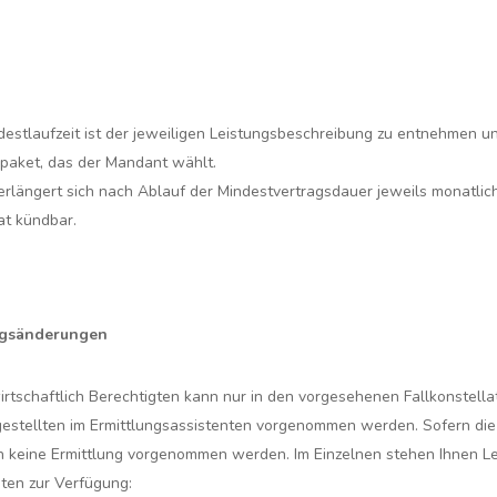
ndestlaufzeit ist der jeweiligen Leistungsbeschreibung zu entnehmen 
spaket, das der Mandant wählt.
erlängert sich nach Ablauf der Mindestvertragsdauer jeweils monatlich
at kündbar.
ngsänderungen
 wirtschaftlich Berechtigten kann nur in den vorgesehenen Fallkonstell
estellten im Ermittlungsassistenten vorgenommen werden. Sofern die F
h keine Ermittlung vorgenommen werden. Im Einzelnen stehen Ihnen L
ten zur Verfügung: