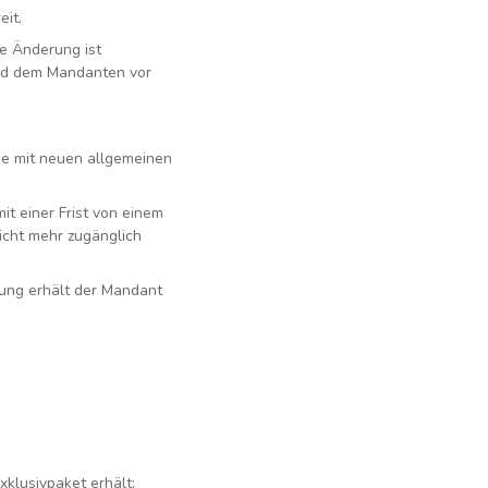
eit.
re Änderung ist
wird dem Mandanten vor
se mit neuen allgemeinen
it einer Frist von einem
icht mehr zugänglich
gung erhält der Mandant
klusivpaket erhält: