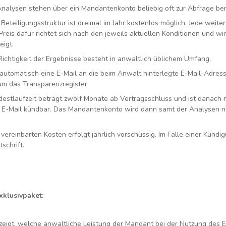
 Analysen stehen über ein Mandantenkonto beliebig oft zur Abfrage ber
eteiligungsstruktur ist dreimal im Jahr kostenlos möglich. Jede weite
 Preis dafür richtet sich nach den jeweils aktuellen Konditionen und 
igt.
Richtigkeit der Ergebnisse besteht in anwaltlich üblichem Umfang.
automatisch eine E-Mail an die beim Anwalt hinterlegte E-Mail-Adres
um das Transparenzregister.
destlaufzeit beträgt zwölf Monate ab Vertragsschluss und ist danach m
 E-Mail kündbar. Das Mandantenkonto wird dann samt der Analysen n
ereinbarten Kosten erfolgt jährlich vorschüssig. Im Falle einer Kündi
tschrift.
klusivpaket:
eigt, welche anwaltliche Leistung der Mandant bei der Nutzung des Ex