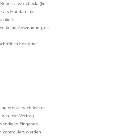
obertz, wb-check. (Im
e als Mandant, (im
chließt.
den keine Anwendung, es
iftlich bestätigt.
ung erhält, nachdem er
 wird ein Vertrag
otwendigen Eingaben
 kontrolliert werden