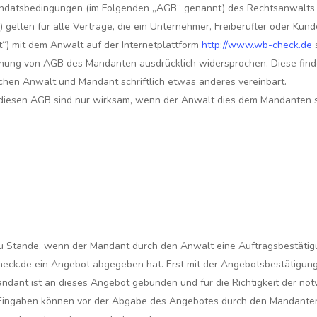
ndatsbedingungen (im Folgenden „AGB“ genannt) des Rechtsanwalts R
gelten für alle Verträge, die ein Unternehmer, Freiberufler oder Kund
) mit dem Anwalt auf der Internetplattform
http://www.wb-check.de
s
iehung von AGB des Mandanten ausdrücklich widersprochen. Diese fin
ischen Anwalt und Mandant schriftlich etwas anderes vereinbart.
esen AGB sind nur wirksam, wenn der Anwalt dies dem Mandanten schr
u Stande, wenn der Mandant durch den Anwalt eine Auftragsbestätig
heck.de ein Angebot abgegeben hat. Erst mit der Angebotsbestätigung
ndant ist an dieses Angebot gebunden und für die Richtigkeit der n
 Eingaben können vor der Abgabe des Angebotes durch den Mandanten