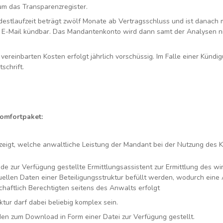
um das Transparenzregister.
destlaufzeit beträgt zwölf Monate ab Vertragsschluss und ist danach m
 E-Mail kündbar. Das Mandantenkonto wird dann samt der Analysen n
ereinbarten Kosten erfolgt jährlich vorschüssig. Im Falle einer Kündi
tschrift.
omfortpaket:
eigt, welche anwaltliche Leistung der Mandant bei der Nutzung des K
e zur Verfügung gestellte Ermittlungsassistent zur Ermittlung des wir
duellen Daten einer Beteiligungsstruktur befüllt werden, wodurch ein
chaftlich Berechtigten seitens des Anwalts erfolgt
ktur darf dabei beliebig komplex sein.
en zum Download in Form einer Datei zur Verfügung gestellt.