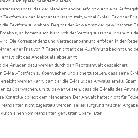
reich auch später geändert werden.
tragsangebots, das der Mandant abgibt, erfolgt durch eine Auftrags
in Textform an den Mandanten übermittelt, wobei E-Mail, Fax oder Brie
m die Textform zu wahren. Beginnt der Anwalt mit der gewünschten Tät
rgebnis, so kommt auch hierdurch der Vertrag zustande, indem mit d
rd. Die Korrespondenz und Vertragsanbahnung erfolgen in der Regel 
innen einer Frist von 7 Tagen nicht mit der Ausführung beginnt und 
erhält, gilt das Angebot als abgelehnt.
d die Anlagen dazu werden durch den Rechtsanwalt gespeichert.
n E-Mail-Postfach zu überwachen und sicherzustellen, dass seine E-Mai
 erreicht werden kann, damit er die E-Mails des Anwalts erhält. Spam
n zu überwachen, um zu gewährleisten, dass die E-Mails des Anwalt
e Kontrolle obliegt dem Mandanten. Der Anwalt haftet nicht für Fol
m Mandanten nicht zugestellt werden, sei es aufgrund falscher Angab
e durch einen vom Mandanten genutzten Spam-Filter.