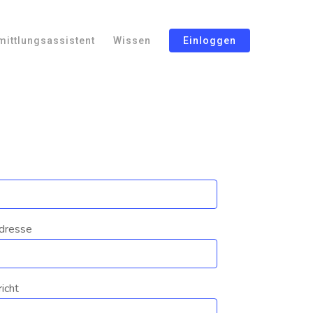
mittlungsassistent
Wissen
Einloggen
dresse
richt