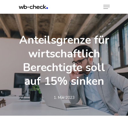
Menu
Skip
to
Close
main
Menu
content
Anteilsgrenze für
wirtschaftlich
Berechtigte soll
auf 15% sinken
1. Mai 2023