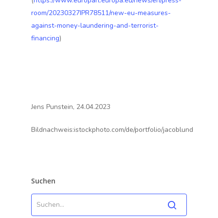
(
https://www.europarl.europa.eu/news/en/press-
room/20230327IPR78511/new-eu-measures-
against-money-laundering-and-terrorist-
financing
)
Jens Punstein, 24.04.2023
Bildnachweis:istockphoto.com/de/portfolio/jacoblund
Suchen