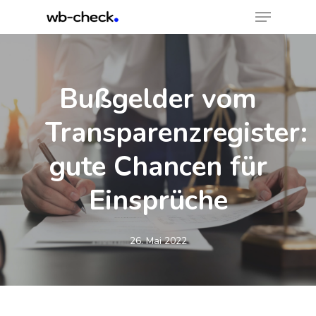
Menu
Skip
to
Close
main
Menu
content
Bußgelder vom
Transparenzregister:
gute Chancen für
Einsprüche
26. Mai 2022